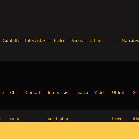
Contatti
Intervista-
Teatro
Video
Ultime
Narrativ
curriculum
pubblicazioni
So
me
Chi
Contatti
Intervista-
Teatro
Video
Ultimi
Sc
Ne
e
sono
curriculum
Premi
e
R