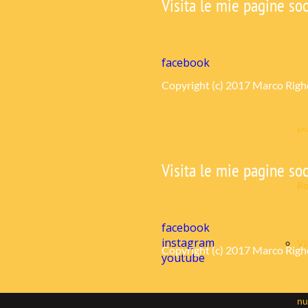
Visita le mie pagine soc
ricevuti
Fi
La
facebook
mo
Copyright (c) 2017 Marco Righetti
pi
Visita le mie pagine soc
R
facebook
instagram
Vi
Copyright (c) 2017 Marco Righetti
youtube
nu