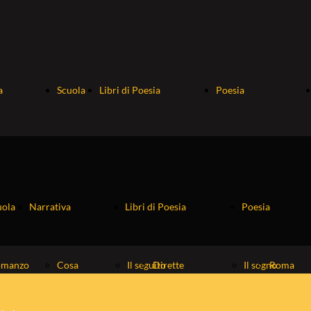
a
Scuola
Libri di Poesia
Poesia
le
e
Dirette
Roma
uola
ro
Narrativa
Fiabe
Libri di Poesia
Riscritture
Poesia
che...
omanzo
Cosa
Il seguito
Dirette
Il sogno
Roma