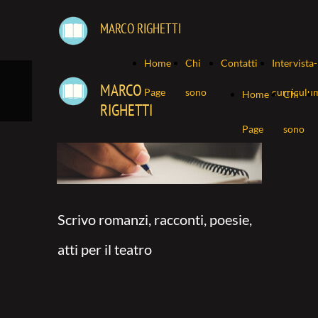
MARCO RIGHETTI
Home
Chi
Contatti
Intervista-
MARCO
Page
sono
curriculu
Home
Chi
RIGHETTI
Page
sono
Scrivo romanzi, racconti, poesie,
atti per il teatro