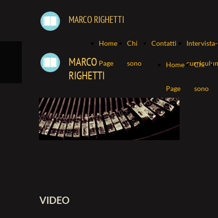
MARCO RIGHETTI
Home
Chi
Contatti
Intervista-
MARCO
Page
sono
curriculu
Home
Chi
RIGHETTI
Page
sono
VIDEO