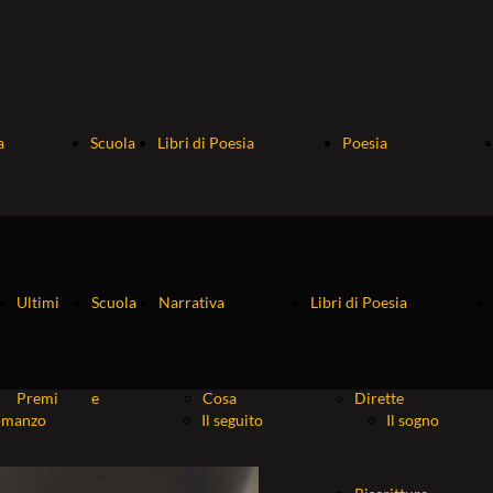
a
Scuola
Libri di Poesia
Poesia
le
e
Dirette
Roma
Ultimi
Scuola
Narrativa
Libri di Poesia
ro
Fiabe
Riscritture
che...
Premi
e
Cosa
Dirette
omanzo
Il seguito
Il sogno