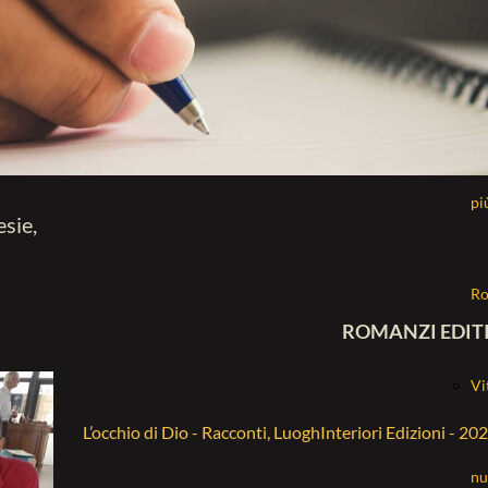
La
mo
pi
esie,
R
ROMANZI EDIT
Vi
L’occhio di Dio - Racconti, LuoghInteriori Edizioni - 20
nu