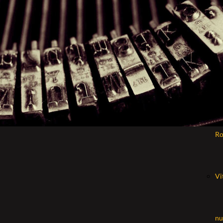
La
mo
pi
R
Vi
nu