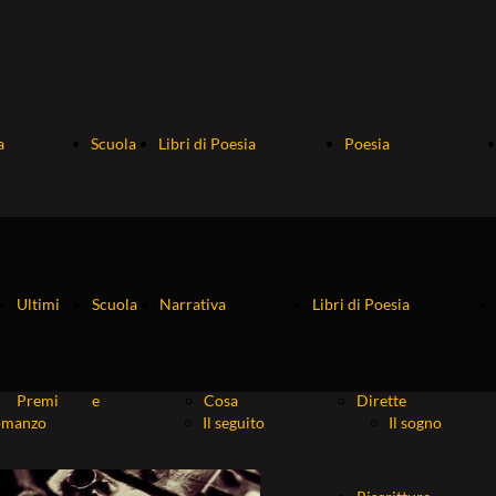
a
Scuola
Libri di Poesia
Poesia
le
e
Dirette
Roma
Ultimi
Scuola
Narrativa
Libri di Poesia
ro
Fiabe
Riscritture
che...
Premi
e
Cosa
Dirette
omanzo
Il seguito
Il sogno